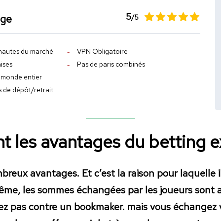
5
nge
/5
 hautes du marché
VPN Obligatoire
ises
Pas de paris combinés
e monde entier
de dépôt/retrait
nt les avantages du betting 
reux avantages. Et c’est la raison pour laquelle il
ême, les sommes échangées par les joueurs sont 
tez pas contre un bookmaker. mais vous échangez v