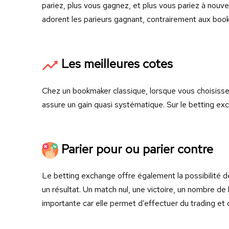
pariez, plus vous gagnez, et plus vous pariez à nouve
adorent les parieurs gagnant, contrairement aux boo
Les meilleures cotes
Chez un bookmaker classique, lorsque vous choisisse
assure un gain quasi systématique. Sur le betting ex
Parier pour ou parier contre
Le betting exchange offre également la possibilité de
un résultat. Un match nul, une victoire, un nombre de
importante car elle permet d’effectuer du trading et d’