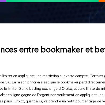
rences entre bookmaker et b
 limiter en appliquant une restriction sur votre compte. Certain
 de 5€. La raison principale est que le bookmaker perd directement
e le limiter. Sur le betting exchange d’Orbitx, aucune limite de m
maker en ligne gagne de l’argent non seulement en appliquant une
es paris. Orbitx, quant à lui, va prendre un petit pourcentage de 