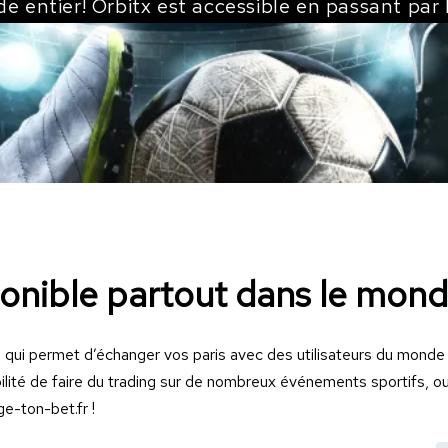
e entier! Orbitx est accessible en passant par 
ponible partout dans le mon
ne qui permet d’échanger vos paris avec des utilisateurs du mond
ilité de faire du trading sur de nombreux événements sportifs, ou
e-ton-bet.fr !