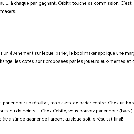
au … à chaque pari gagnant, Orbitx touche sa commission. C’est l
kmakers.
z un évènement sur lequel parier, le bookmaker applique une mar
change, les cotes sont proposées par les joueurs eux-mêmes et de 
 parier pour un résultat, mais aussi de parier contre. Chez un boo
 buts ou de points…. Chez Orbitx, vous pouvez parier pour (back) o
être sûr de gagner de l’argent quelque soit le résultat final!