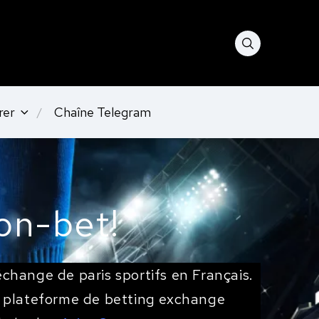
rer
Chaîne Telegram
on-bet!
échange de paris sportifs en Français.
e plateforme de betting exchange