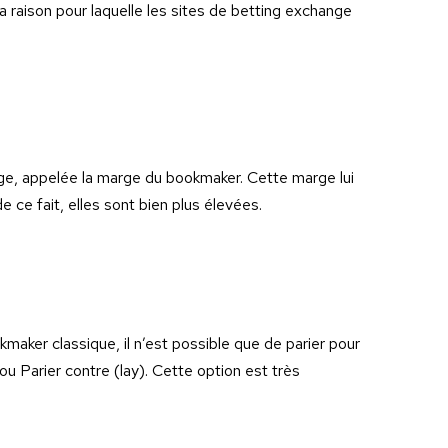
a raison pour laquelle les sites de betting exchange
ge, appelée la marge du bookmaker. Cette marge lui
ce fait, elles sont bien plus élevées.
kmaker classique, il n’est possible que de parier pour
u Parier contre (lay). Cette option est très