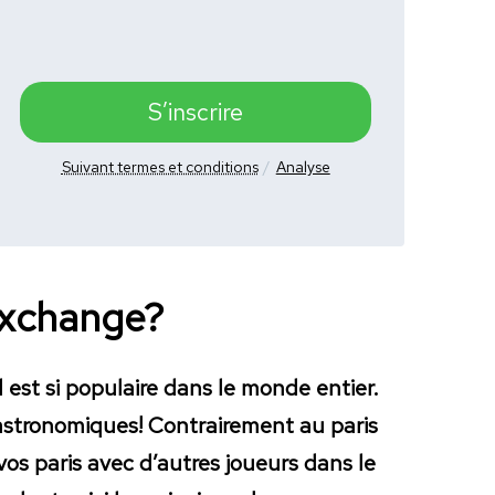
S’inscrire
Suivant termes et conditions
Analyse
exchange?
 est si populaire dans le monde entier.
astronomiques! Contrairement au paris
os paris avec d’autres joueurs dans le