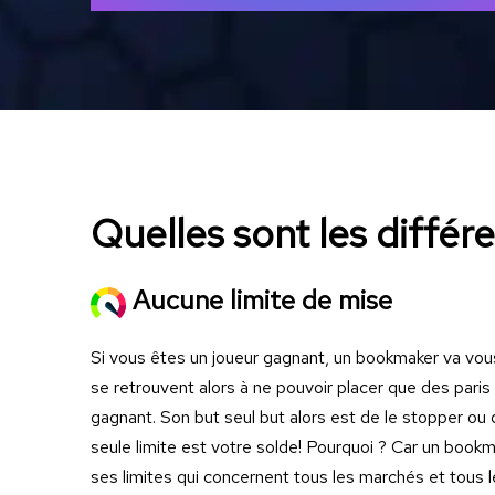
Quelles sont les diffé
Aucune
limite de mise
Si vous êtes un joueur gagnant, un bookmaker va vous
se retrouvent alors à ne pouvoir placer que des paris
gagnant. Son but seul but alors est de le stopper ou d
seule limite est votre solde! Pourquoi ? Car un book
ses limites qui concernent tous les marchés et tous l