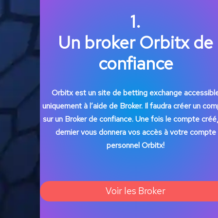
1.
Un broker Orbitx de
confiance
Orbitx est un site de betting exchange accessibl
uniquement à l’aide de Broker. Il faudra créer un co
sur un Broker de confiance. Une fois le compte créé
dernier vous donnera vos accès à votre compte
personnel Orbitx!
Voir les Broker