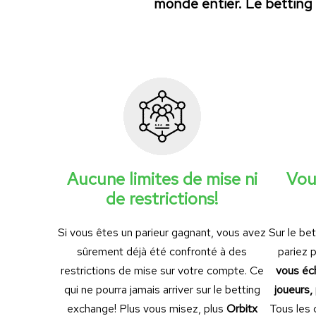
monde entier. Le betting 
Aucune limites de mise ni
Vou
de restrictions!
Si vous êtes un parieur gagnant, vous avez
Sur le be
sûrement déjà été confronté à des
pariez 
restrictions de mise sur votre compte. Ce
vous éc
qui ne pourra jamais arriver sur le betting
joueurs,
exchange! Plus vous misez, plus
Orbitx
Tous les 