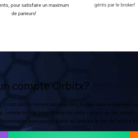
gérés par le broker!
ents, pour satisfaire un maximum
de parieurs!
 un compte Orbitx?
, il n’est pas forcément autorisé dans le pays dans lequel vous v
is, comme lors de la vérification de votre compte ou des retraits
ndispensables pour pouvoir parier en ligne sur le site de betting e