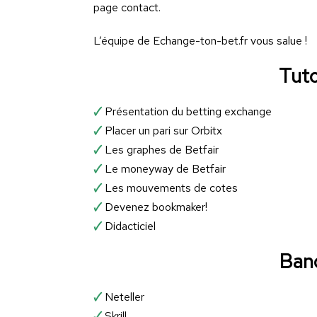
page contact.
L’équipe de Echange-ton-bet.fr vous salue !
Tuto
🗸
Présentation du betting exchange
🗸
Placer un pari sur Orbitx
🗸
Les graphes de Betfair
🗸
Le moneyway de Betfair
🗸
Les mouvements de cotes
🗸
Devenez bookmaker!
🗸
Didacticiel
Banq
🗸
Neteller
🗸
Skrill