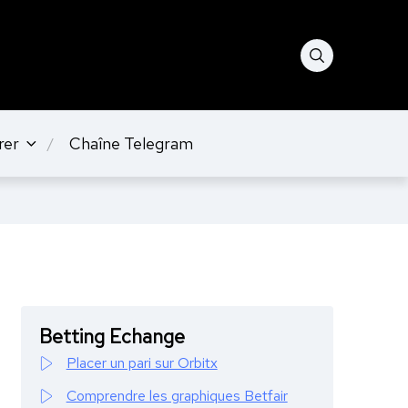
rer
Chaîne Telegram
Betting Echange
Placer un pari sur Orbitx
Comprendre les graphiques Betfair