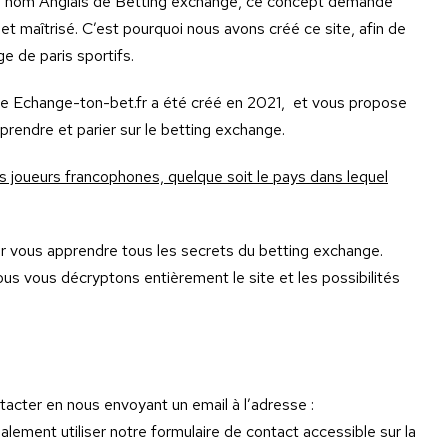
 le nom Anglais de Betting exchange, ce concept demande
et maîtrisé. C’est pourquoi nous avons créé ce site, afin de
e de paris sportifs.
te Echange-ton-bet.fr a été créé en 2021, et vous propose
rendre et parier sur le betting exchange.
es joueurs francophones, quelque soit le pays dans lequel
r vous apprendre tous les secrets du betting exchange.
ous vous décryptons entièrement le site et les possibilités
tacter en nous envoyant un email à l’adresse :
ement utiliser notre formulaire de contact accessible sur la