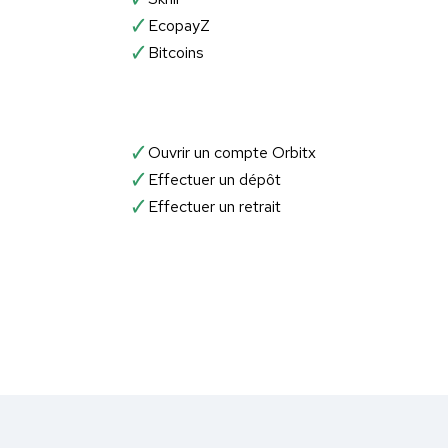
🗸
EcopayZ
🗸
Bitcoins
🗸
Ouvrir un compte Orbitx
🗸
Effectuer un dépôt
🗸
Effectuer un retrait