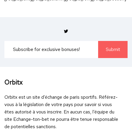
Orbitx
Orbitx est un site d’échange de paris sportifs. Référez-
vous à la législation de votre pays pour savoir si vous
êtes autorisé à vous inscrire. En aucun cas, l’équipe du
site Echange-ton-bet ne pourra être tenue responsable
de potentielles sanctions.